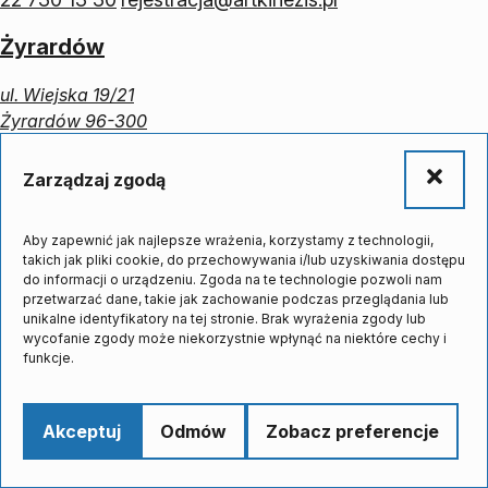
Żyrardów
ul. Wiejska 19/21
Żyrardów 96-300
46 858 10 90
rejestracja_zyrardow@artkinezis.pl
Zarządzaj zgodą
Aby zapewnić jak najlepsze wrażenia, korzystamy z technologii,
takich jak pliki cookie, do przechowywania i/lub uzyskiwania dostępu
do informacji o urządzeniu. Zgoda na te technologie pozwoli nam
przetwarzać dane, takie jak zachowanie podczas przeglądania lub
unikalne identyfikatory na tej stronie. Brak wyrażenia zgody lub
wycofanie zgody może niekorzystnie wpłynąć na niektóre cechy i
funkcje.
Wszystkie prawa zastrzeżone © 2026 Artkinezis
Akceptuj
Odmów
Zobacz preferencje
Projekt i wdrożenie strony:
Ajmer.pl
Polityka prywatności