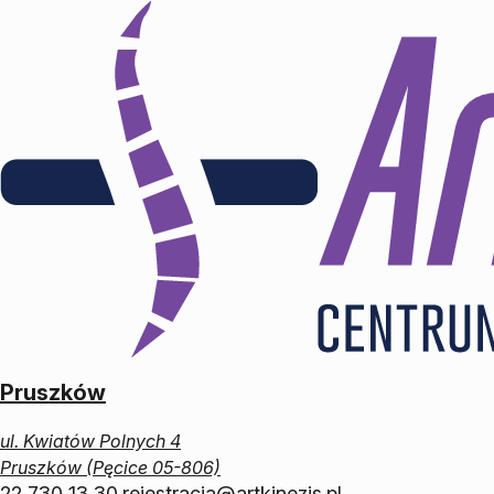
Przeskocz do treści
Wybierz centrum
medycyny i rehabilitacji
Artkinezis
Informacje i dostępne podstrony będą dopasowane do
twojego wyboru.
W każdej chwili możesz zmienić wybór opcjami w
nagłówku lub w stopce strony.
Pruszków
ul. Kwiatów Polnych 4
Pruszków (Pęcice 05-806)
22 730 13 30
rejestracja@artkinezis.pl